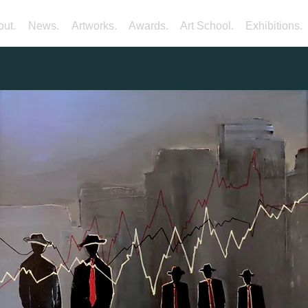
ut.
News.
Artworks.
Awards.
Art School.
Exhibitions.